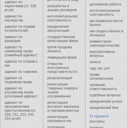
адвокат по
договорная работа
наркотикам (ст. 328
разработка и
ук рб)
анализ договоров
интеллектуальная
собственность
адвокат по
интеллектуальная
наследству
собственность
как правильно вести
бизнес
адвокат по правам
юридические
потребителей
консультации
как создать бизнес в
беларуси
адвокат по
государственная
разводам
регистрация фирм
комментарии
законодательства
адвокат по
купля-продажа
семейному праву
бизнеса
корпоративные
(семейный адвокат)
вопросы
ликвидация фирм
адвокат по спорам с
налоги
открытие
гаи
иностранных
пдд, гаи, дтп
адвокат по таможне
представительств
права
адвокат по
реорганизация
потребителей
трудовому праву
регистрация
проверки,
адвокат по
товарных знаков и
ответственность
уголовному праву
знаков
судебные вопросы
(уголовный адвокат)
обслуживания
юридические услуги
адвокат по
регистрация
экономическим
интернет-магазина
юридический блог
преступлениям (ст.
в торговом реестре
228, 231, 233, 240,
О проекте
регистрация
243 ук рб)
рекламных игр
контакты
получение
правила