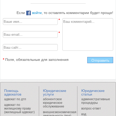
Если
войти
, то оставлять комментарии будет проще!
*
Поля, обязательные для заполнения
Отправить
Помощь
Юридические
Юридические
адвокатов
услуги
статьи
адвокат по дтп
абонентское
административные
юридическое
процедуры
адвокат по
обслуживание
жилищному праву
вопрос-ответ
(жилищный адвокат)
внешнеэкономическая
вэд
деятельность (вэд)