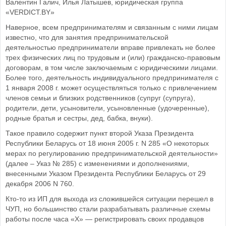
Валентин Галич, Илья Латышев, юридическая группа
«VERDICT.BY»
Наверное, всем предпринимателям и связанным с ними лицам
известно, что для занятия предпринимательской
деятельностью предприниматели вправе привлекать не более
трех физических лиц по трудовым и (или) гражданско-правовым
договорам, в том числе заключаемым с юридическими лицами.
Более того, деятельность индивидуального предпринимателя с
1 января 2008 г. может осуществляться только с привлечением
членов семьи и близких родственников (супруг (супруга),
родители, дети, усыновители, усыновленные (удочеренные),
родные братья и сестры, дед, бабка, внуки).
Такое правило содержит пункт второй Указа Президента
Республики Беларусь от 18 июня 2005 г. N 285 «О некоторых
мерах по регулированию предпринимательской деятельности»
(далее – Указ № 285) с изменениями и дополнениями,
внесенными Указом Президента Республики Беларусь от 29
декабря 2006 N 760.
Кто-то из ИП для выхода из сложившейся ситуации перешел в
ЧУП, но большинство стали разрабатывать различные схемы
работы после часа «Х» — регистрировать своих продавцов