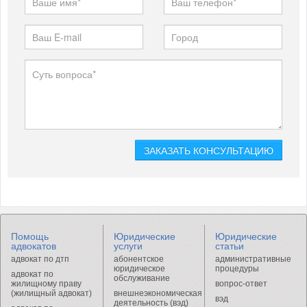
Помощь
Юридические
Юридические
адвокатов
услуги
статьи
адвокат по дтп
абонентское
административные
юридическое
процедуры
адвокат по
обслуживание
жилищному праву
вопрос-ответ
(жилищный адвокат)
внешнеэкономическая
вэд
деятельность (вэд)