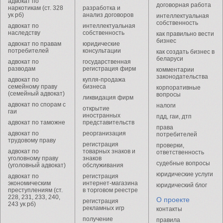
адвокат по
договорная работа
наркотикам (ст. 328
разработка и
ук рб)
анализ договоров
интеллектуальная
собственность
адвокат по
интеллектуальная
наследству
собственность
как правильно вести
бизнес
адвокат по правам
юридические
потребителей
консультации
как создать бизнес в
беларуси
адвокат по
государственная
разводам
регистрация фирм
комментарии
законодательства
адвокат по
купля-продажа
семейному праву
бизнеса
корпоративные
(семейный адвокат)
вопросы
ликвидация фирм
адвокат по спорам с
налоги
открытие
гаи
иностранных
пдд, гаи, дтп
адвокат по таможне
представительств
права
адвокат по
реорганизация
потребителей
трудовому праву
регистрация
проверки,
адвокат по
товарных знаков и
ответственность
уголовному праву
знаков
судебные вопросы
(уголовный адвокат)
обслуживания
юридические услуги
адвокат по
регистрация
экономическим
интернет-магазина
юридический блог
преступлениям (ст.
в торговом реестре
228, 231, 233, 240,
О проекте
регистрация
243 ук рб)
рекламных игр
контакты
получение
правила