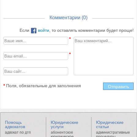
Комментарии (
0
)
Если
войти
, то оставлять комментарии будет проще!
*
Поля, обязательные для заполнения
Отправить
Помощь
Юридические
Юридические
адвокатов
услуги
статьи
адвокат по дтп
абонентское
административные
юридическое
процедуры