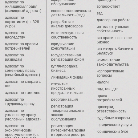
адвокат по
обслуживание
жилищному праву
вопрос-ответ
(жилищный адвокат)
внешнеэкономическая
вэд
деятельность (вэд)
адвокат по
договорная работа
наркотикам (ст. 328
разработка и
ук рб)
анализ договоров
интеллектуальная
собственность
адвокат по
интеллектуальная
наследству
собственность
как правильно вести
бизнес
адвокат по правам
юридические
потребителей
консультации
как создать бизнес в
беларуси
адвокат по
государственная
разводам
регистрация фирм
комментарии
законодательства
адвокат по
купля-продажа
семейному праву
бизнеса
корпоративные
(семейный адвокат)
вопросы
ликвидация фирм
адвокат по спорам с
налоги
открытие
гаи
иностранных
пдд, гаи, дтп
адвокат по таможне
представительств
права
адвокат по
реорганизация
потребителей
трудовому праву
регистрация
проверки,
адвокат по
товарных знаков и
ответственность
уголовному праву
знаков
судебные вопросы
(уголовный адвокат)
обслуживания
юридические услуги
адвокат по
регистрация
экономическим
интернет-магазина
юридический блог
преступлениям (ст.
в торговом реестре