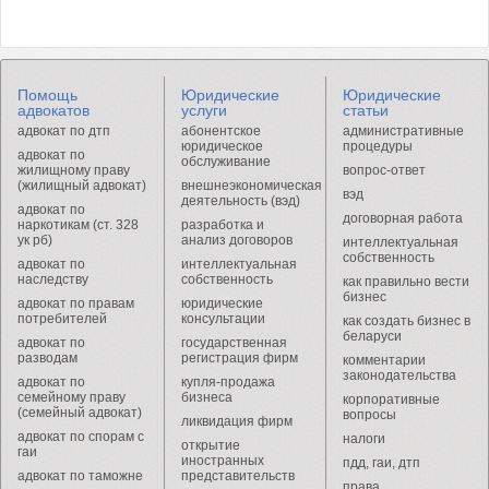
Помощь
Юридические
Юридические
адвокатов
услуги
статьи
адвокат по дтп
абонентское
административные
юридическое
процедуры
адвокат по
обслуживание
жилищному праву
вопрос-ответ
(жилищный адвокат)
внешнеэкономическая
вэд
деятельность (вэд)
адвокат по
договорная работа
наркотикам (ст. 328
разработка и
ук рб)
анализ договоров
интеллектуальная
собственность
адвокат по
интеллектуальная
наследству
собственность
как правильно вести
бизнес
адвокат по правам
юридические
потребителей
консультации
как создать бизнес в
беларуси
адвокат по
государственная
разводам
регистрация фирм
комментарии
законодательства
адвокат по
купля-продажа
семейному праву
бизнеса
корпоративные
(семейный адвокат)
вопросы
ликвидация фирм
адвокат по спорам с
налоги
открытие
гаи
иностранных
пдд, гаи, дтп
адвокат по таможне
представительств
права