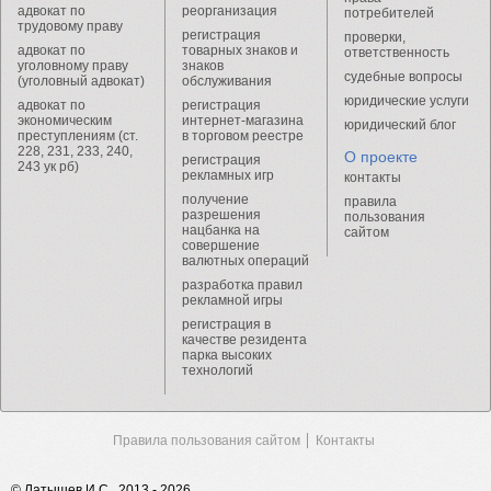
адвокат по
реорганизация
потребителей
трудовому праву
регистрация
проверки,
адвокат по
товарных знаков и
ответственность
уголовному праву
знаков
судебные вопросы
(уголовный адвокат)
обслуживания
юридические услуги
адвокат по
регистрация
экономическим
интернет-магазина
юридический блог
преступлениям (ст.
в торговом реестре
228, 231, 233, 240,
О проекте
регистрация
243 ук рб)
рекламных игр
контакты
получение
правила
разрешения
пользования
нацбанка на
сайтом
совершение
валютных операций
разработка правил
рекламной игры
регистрация в
качестве резидента
парка высоких
технологий
Правила пользования сайтом
Контакты
© Латышев И.С., 2013 - 2026