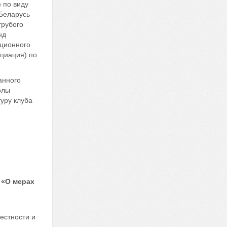
 по виду
 Беларусь
грубого
нд
ационного
оциация) по
анного
олы
уру клуба
 «О мерах
естности и