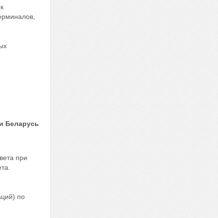
к
ерминалов,
ых
и Беларусь
вета при
та.
аций) по