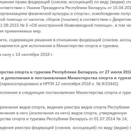
ишении права федераций (союзов, ассоциаций) по виду (видам) сп
оответствии с Указом Президента Республики Беларусь от 15.04.20
организациям физической культуры и спорта»; освобождение пол
ой помощи от налогов, сборов (пошлин) в соответствии с Декрето
31.08.2015 № 5 «Об иностранной безвозмездной помощи», в том ч
вия применяемых мер.
вета, содержащие решения в отношении федераций (союзов, ассоц
правляются для исполнения в Министерство спорта и туризма.
 силу с 14 сентября 2018 г.
рства спорта и туризма Республики Беларусь от 27 июля 2018
 и дополнения в постановления Министерства спорта и туриз
(зарегистрировано в НРПА 12 сентября 2018 г. № 8/33441)
полнение в следующие постановления Министерства спорта и тур
признания видов спорта, ведения реестра видов спорта Республики
лючения в него (исключения из него) видов спорта, утвержденную
ства спорта и туризма Республики Беларусь от 01.07.2014 № 14;
ведения реестра федераций (союзов, ассоциаций) по виду (видам) 