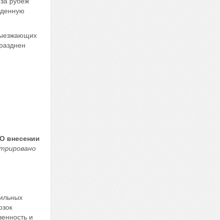
 за рубеж
жденную
 выезжающих
празднен
«О внесении
стрировано
бильных
озок
венность и