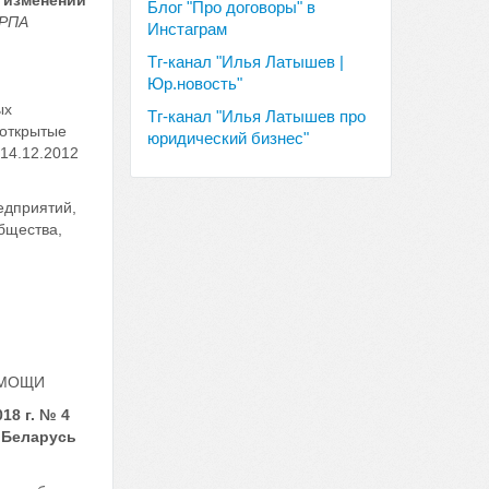
и изменений
Блог "Про договоры" в
НРПА
Инстаграм
Тг-канал "Илья Латышев |
Юр.новость"
ых
Тг-канал "Илья Латышев про
 открытые
юридический бизнес"
14.12.2012
едприятий,
бщества,
ОМОЩИ
18 г. № 4
 Беларусь