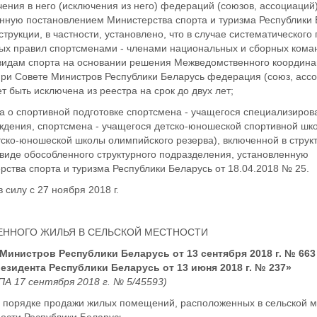
чения в него (исключения из него) федераций (союзов, ассоциаций)
енную постановлением Министерства спорта и туризма Республики
струкции, в частности, установлено, что в случае систематического 
ых правил спортсменами - членами национальных и сборных кома
 видам спорта на основании решения Межведомственного координ
при Совете Министров Республики Беларусь федерация (союз, асс
т быть исключена из реестра на срок до двух лет;
а о спортивной подготовке спортсмена - учащегося специализиров
ждения, спортсмена - учащегося детско-юношеской спортивной шк
ско-юношеской школы олимпийского резерва), включенной в структ
в виде обособленного структурного подразделения, установленную
ства спорта и туризма Республики Беларусь от 18.04.2018 № 25.
 силу с 27 ноября 2018 г.
ЕННОГО ЖИЛЬЯ В СЕЛЬСКОЙ МЕСТНОСТИ
Министров Республики Беларусь от 13 сентября 2018 г. № 663
езидента Республики Беларусь от 13 июня 2018 г. № 237»
А 17 сентября 2018 г. № 5/45593)
 порядке продажи жилых помещений, расположенных в сельской м