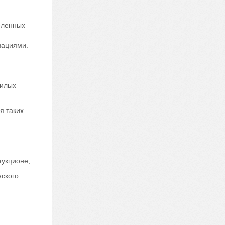
селенных
зациями.
жилых
я таких
аукционе;
ского