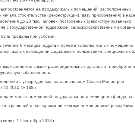
ости Республики Беларусь.
распространяется на продажу жилых помещений, расположенных
у начала строительства (реконструкции), дату приобретения) в на
населения до 20 тыс. человек, построенных (реконструированных),
сле с государственной поддержкой, сельскохозяйственными органи
быть проданы при условии:
 в течение 6 месяцев подряд и более в качестве жилых помещений
вания, жилых помещений социального пользования, специальных 
стных исполнительных и распорядительных органов от приобретени
унальную собственность.
полнения в утвержденные постановлением Совета Министров
17.11.2010 № 1695:
продажи жилых помещений государственного жилищного фонда на 
роектов решений о распоряжении жилыми помещениями республикан
 силу с 17 сентября 2018 г.