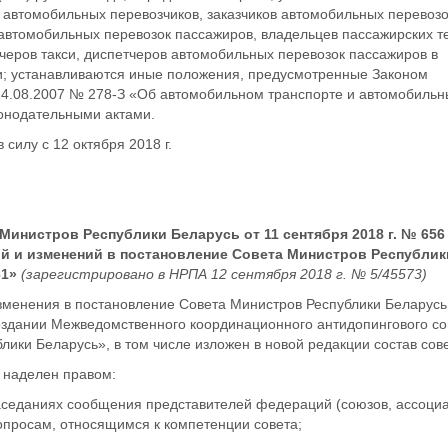
 автомобильных перевозчиков, заказчиков автомобильных перевозо
автомобильных перевозок пассажиров, владельцев пассажирских т
тчеров такси, диспетчеров автомобильных перевозок пассажиров в
; устанавливаются иные положения, предусмотренные Законом
14.08.2007 № 278-З «Об автомобильном транспорте и автомобильн
онодательными актами.
 силу с 12 октября 2018 г.
Министров Республики Беларусь от 11 сентября 2018 г. № 656
й и изменений в постановление Совета Министров Республик
61»
(зарегистрировано в НРПА 12 сентября 2018 г. № 5/45573)
зменения в постановление Совета Министров Республики Беларусь
оздании Межведомственного координационного антидопингового со
лики Беларусь», в том числе изложен в новой редакции состав сове
т наделен правом:
заседаниях сообщения представителей федераций (союзов, ассоци
вопросам, относящимся к компетенции совета;