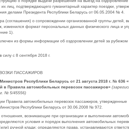
трукцию о порядке выдачи разрешения на выезд на оздоровление
 их лиц, подтверждающего гуманитарный характер поездки, утвер
ия делами Президента Республики Беларусь от 06.05.2004 № 4.
ра (соглашения) о сопровождении организованной группы детей,
ж, изменился формат персональных данных физического лица и у
ние 1).
исключен из формы информации об оздоровлении детей за рубежом
 силу с 8 сентября 2018 г.
ВОЗКИ ПАССАЖИРОВ
Министров Республики Беларусь от 21 августа 2018 г. № 636 
ий в Правила автомобильных перевозок пассажиров»
(зареги
г. № 5/45556)
ции Правила автомобильных перевозок пассажиров, утвержденные
инистров Республики Беларусь от 30.06.2008 № 972.
 отношения, возникающие при организации и выполнении автомо
пределяются условия и порядок выполнения автомобильных перев
(или) ручной клади; определяются права, устанавливаются ответст