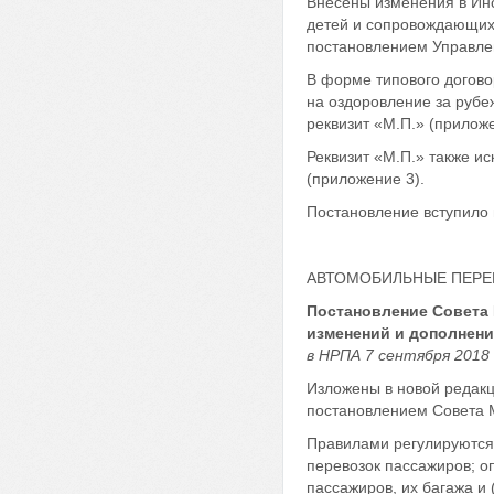
Внесены изменения в Инс
детей и сопровождающих
постановлением Управлен
В форме типового догово
на оздоровление за рубе
реквизит «М.П.» (приложе
Реквизит «М.П.» также 
(приложение 3).
Постановление вступило в
АВТОМОБИЛЬНЫЕ ПЕРЕ
Постановление
Совета 
изменений и дополнен
в НРПА 7 сентября 2018 
Изложены в новой редак
постановлением Совета М
Правилами регулируются
перевозок пассажиров; о
пассажиров, их багажа и 