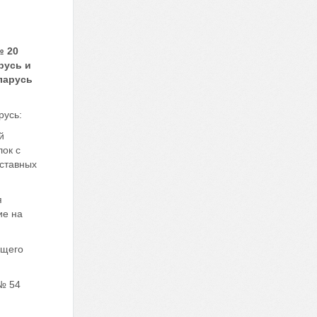
№ 20
русь и
ларусь
русь:
й
ок с
ставных
я
ие на
ющего
№ 54