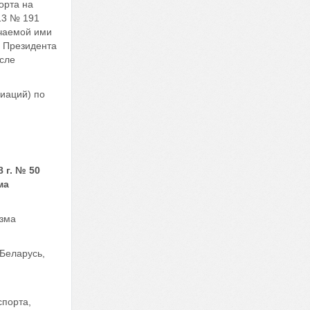
орта на
13 № 191
учаемой ими
м Президента
исле
иаций) по
 г. № 50
ма
изма
 Беларусь,
спорта,