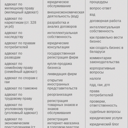
юридическое
процедуры
адвокат по
обслуживание
жилищному праву
вопрос-ответ
(жилищный адвокат)
внешнеэкономическая
вэд
деятельность (вэд)
адвокат по
договорная работа
наркотикам (ст. 328
разработка и
ук рб)
анализ договоров
интеллектуальная
собственность
адвокат по
интеллектуальная
наследству
собственность
как правильно вести
бизнес
адвокат по правам
юридические
потребителей
консультации
как создать бизнес в
беларуси
адвокат по
государственная
разводам
регистрация фирм
комментарии
законодательства
адвокат по
купля-продажа
семейному праву
бизнеса
корпоративные
(семейный адвокат)
вопросы
ликвидация фирм
адвокат по спорам с
налоги
открытие
гаи
иностранных
пдд, гаи, дтп
адвокат по таможне
представительств
права
адвокат по
реорганизация
потребителей
трудовому праву
регистрация
проверки,
адвокат по
товарных знаков и
ответственность
уголовному праву
знаков
судебные вопросы
(уголовный адвокат)
обслуживания
юридические услуги
адвокат по
регистрация
экономическим
интернет-магазина
юридический блог
преступлениям (ст.
в торговом реестре