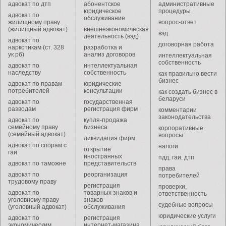
адвокат по дтп
абонентское
административные
юридическое
процедуры
адвокат по
обслуживание
жилищному праву
вопрос-ответ
(жилищный адвокат)
внешнеэкономическая
вэд
деятельность (вэд)
адвокат по
договорная работа
наркотикам (ст. 328
разработка и
ук рб)
анализ договоров
интеллектуальная
собственность
адвокат по
интеллектуальная
наследству
собственность
как правильно вести
бизнес
адвокат по правам
юридические
потребителей
консультации
как создать бизнес в
беларуси
адвокат по
государственная
разводам
регистрация фирм
комментарии
законодательства
адвокат по
купля-продажа
семейному праву
бизнеса
корпоративные
(семейный адвокат)
вопросы
ликвидация фирм
адвокат по спорам с
налоги
открытие
гаи
иностранных
пдд, гаи, дтп
адвокат по таможне
представительств
права
адвокат по
реорганизация
потребителей
трудовому праву
регистрация
проверки,
адвокат по
товарных знаков и
ответственность
уголовному праву
знаков
судебные вопросы
(уголовный адвокат)
обслуживания
юридические услуги
адвокат по
регистрация
экономическим
интернет-магазина