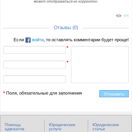
может отображаться не корректно.
484
Отзывы (
0
)
Если
войти
, то оставлять комментарии будет проще!
*
Поля, обязательные для заполнения
Отправить
Помощь
Юридические
Юридические
адвокатов
услуги
статьи