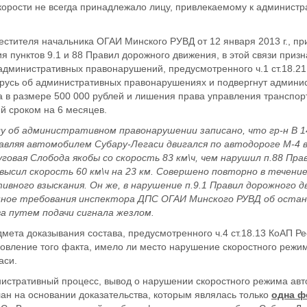
орости не всегда принадлежало лицу, привлекаемому к администр
естителя начальника ОГАИ Минского РУВД от 12 января 2013 г., при
я пунктов 9.1 и 88 Правил дорожного движения, в этой связи призн
дминистративных правонарушений, предусмотренного ч.1 ст.18.21, 
арусь об административных правонарушениях и подвергнут админи
а в размере 500 000 рублей и лишения права управления транспо
ий сроком на 6 месяцев.
у об административном правонарушении записано, что гр-н В 14
равляя автомобилем Субару-Легаси двигался по автодороге М-4 
говая Слобода якобы со скорость 83 км\ч, чем нарушил п.88 Пра
высил скорость 60 км\ч на 23 км. Совершено повторно в течение
вного взыскания. Он же, в нарушение п.9.1 Правил дорожного д
нное требования инспектора ДПС ОГАИ Минского РУВД об остан
а путем подачи сигнала жезлом.
ета доказывания состава, предусмотренного ч.4 ст.18.13 КоАП Ре
новление того факта, имело ли место нарушение скоростного режи
аси.
истративный процесс, вывод о нарушении скоростного режима ав
ан на основании доказательства, которым являлась только
одна ф