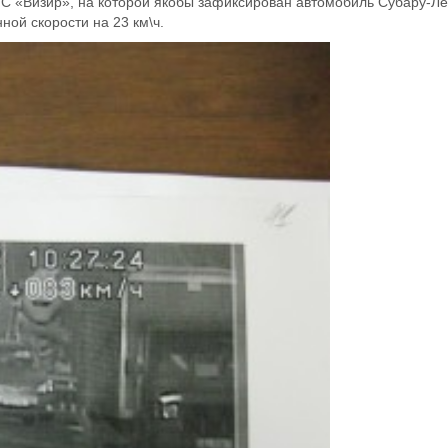
 «Визир», на которой якобы зафиксирован автомобиль Субару-Ле
ой скорости на 23 км\ч.