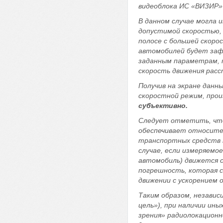
видеоблока ИС «ВИЗИР»
В данном случае могла 
допустимой скоростью, 
полосе с большей скоро
автомобилей будет заф
заданным параметрам, 
скорость движения расс
Получив на экране данн
скоростной режим, про
субъективно.
Следует отметить, что
обеспечивает относите
транспортных средств п
случае, если измеряемо
автомобиль) движется с
погрешность, которая 
движении с ускорением
Таким образом, независ
цель»), при наличии ин
зрения» радиолокацион