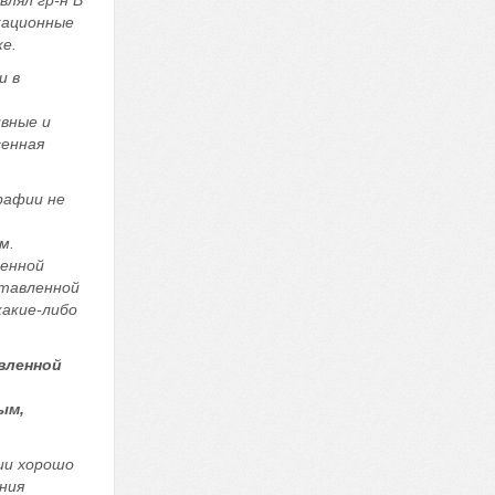
кационные
е.
и в
вные и
сенная
рафии не
м.
ренной
ставленной
какие-либо
вленной
ым,
ии хорошо
ения