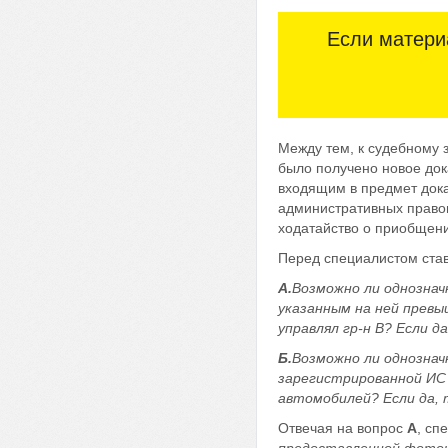
Если матери
Между тем, к судебному 
было получено новое до
входящим в предмет дока
административных право
ходатайство о приобщени
Перед специалистом стави
А.
Возможно ли однознач
указанным на ней прев
управлял гр-н В? Если д
Б.
Возможно ли однознач
зарегистрированной ИС 
автомобилей? Если да, 
Отвечая на вопрос
А
, сп
предоставленной фотоко