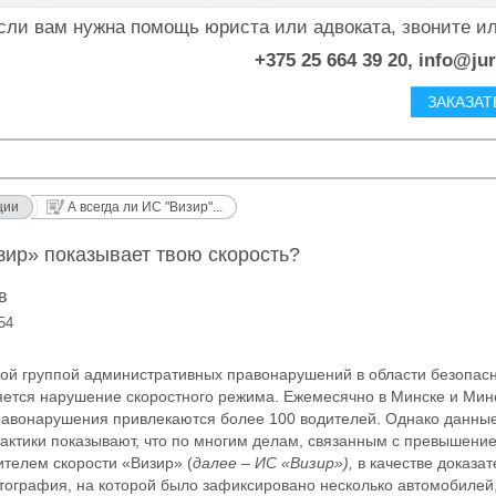
сли вам нужна помощь юриста или адвоката, звоните и
+375 25 664 39 20, info@ju
ЗАКАЗАТ
ции
А всегда ли ИС "Визир"...
зир» показывает твою скорость?
в
54
ой группой административных правонарушений в области безопас
яется нарушение скоростного режима. Ежемесячно в Минске и Мин
правонарушения привлекаются более 100 водителей. Однако данны
ктики показывают, что по многим делам, связанным с превышение
телем скорости «Визир» (
далее – ИС «Визир»),
в качестве доказат
ография, на которой было зафиксировано несколько автомобилей,