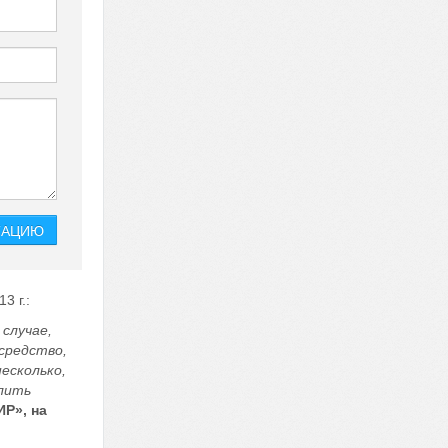
3 г.:
случае,
средство,
есколько,
елить
Р», на