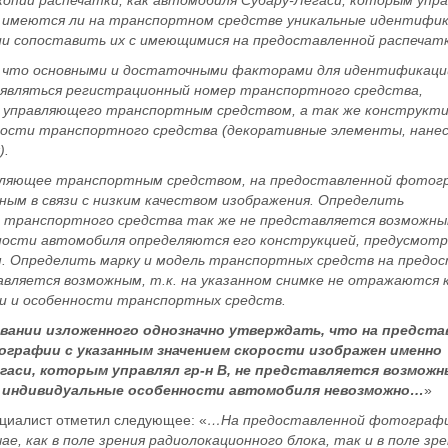
 имеются ли на транспортном средстве уникальные идентифи
чии сопоставить их с имеющимися на предоставленной распечатк
что основными и достаточными факторами для идентификаци
 являться регистрационный номер транспортного средства,
 управляющего транспортным средством, а так же конструкти
ности транспортного средства (декоративные элементы, нане
).
вляющее транспортным средством, на предоставленной фотог
ым в связи с низким качеством изображения. Определить
 транспортного средства так же не представляется возможны
ности автомобиля определяются его конструкцией, предусмот
. Определить марку и модель транспортных средств на предо
вляется возможным, т.к. на указанном снимке не отражаются 
ки и особенности транспортных средств.
овании изложенного однозначно утверждать, что на предста
ографии с указанным значением скорости изображен именно
гаси, которым управлял гр-н В, не представляется возможн
 индивидуальные особенности автомобиля невозможно…
»
ециалист отметил следующее: «
…На предоставленной фотограф
чае, как в поле зрения радиолокационного блока, так и в поле зр