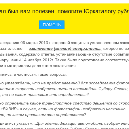
ал был вам полезен, помогите Юркаталогу руб
ПОМОЧЬ
заседанию 06 марта 2013 г. стороной защиты в установленном зак
казательство —
заключение (мнение) специалиста,
которое по в
зывания, содержало ответы, устанавливающие отсутствие событи
нарушений 14 ноября 2012г. Также было подготовлено соответств
и к материалам дела этого заключения.
лись, в частности, такие вопросы:
но утверждать, что на представленной для исследования фото
ышением скорости изображен именно автомобиль Субару-Легаси
а, то по каким признакам это определяется?
но определить какое транспортное средство движется со скор
«ВИЗИР» в случае, если на фотографии изображено несколько
то, по каким признакам это определяется?
ециалист указал
«…Для идентификации автомобиля, изображенно
пии распечатки, как автомобиля Субару-Легаси, которым управ