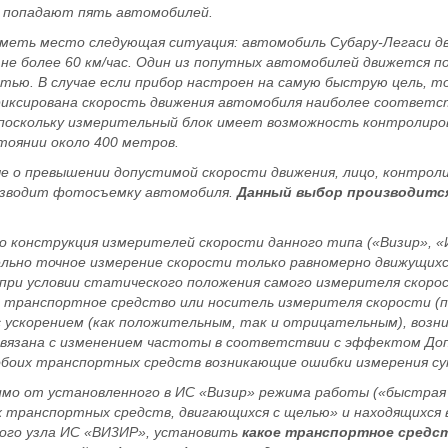
 попадают пять автомобилей.
иметь место следующая ситуация: автомобиль Субару-Легаси д
не более 60 км/час. Один из попутных автомобилей движется п
стью. В случае если прибор настроен на самую быструю цель, т
иксирована скорость движения автомобиля наиболее соответ
поскольку измерительный блок имеет возможность контролир
тоянии около 400 метров.
ые о превышении допустимой скорости движения, лицо, контро
изводит фотосъемку автомобиля.
Данный выбор производитс
 конструкция измерителей скорости данного типа («Визир», «
льно точное измерение скорости только равномерно движущих
ри условии статического положения самого измерителя скорос
е транспортное средство или носитель измерителя скорости (
 ускорением (как положительным, так и отрицательным), возн
связана с изменением частоты в соответствии с эффектом Доп
 обоих транспортных средств возникающие ошибки измерения с
имо от установленного в ИС «Визир» режима работы («быстрая
ых транспортных средств, двигающихся с щелью» и находящихся 
ного узла ИС «ВИ3ИР», установить
какое транспортное средс