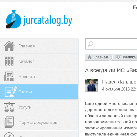
Е
Главная
Главная
Публика
Каталог
А всегда ли ИС «Ви
Новости
Павел Латыше
4 октября 2013 22:
Статьи
Еще одной многочисленн
Услуги
дорожного движения явл
области за данный вид 
правоприменительной пра
Формы документов
зафиксированным измери
выступала единичная фот