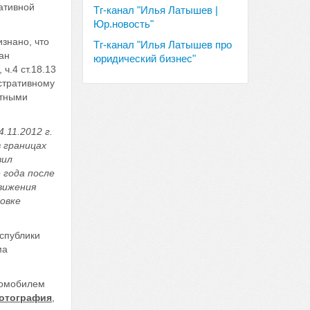
ативной
Тг-канал "Илья Латышев |
Юр.новость"
знано, что
Тг-канал "Илья Латышев про
ан
юридический бизнес"
ч.4 ст.18.13
стративному
ртными
.11.2012 г.
в границах
вил
 года после
вижения
овке
спублики
ма
томобилем
отография
,