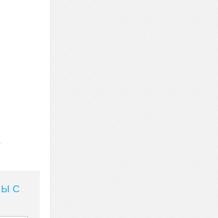
а
МЫ С