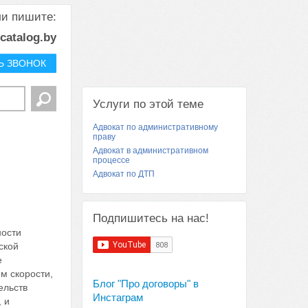
ли пишите:
rcatalog.by
Ь ЗВОНОК
Услуги по этой теме
Адвокат по административному
праву
Адвокат в административном
процессе
Адвокат по ДТП
Подпишитесь на нас!
ности
ской
е
м скорости,
Блог "Про договоры" в
ельств
Инстаграм
 и