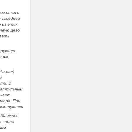
вижется с
о соседней
о из этих
ствующего
овать
лирующее
я им
Искра»)
ся
ти. В
патрульный
икает
лера. При
уммируются.
 /ближняя
в «поле
тво