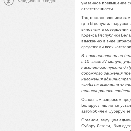
Юридическое видео
указанное превышение ск
ответственности.
Так, постановлением зам
гр-н В допустил нарушени
виновным в совершении а
Кодекса Республики Бел
взысканию в виде штраф
средствами всех категор
В постановлении по дел
в 10 часов 27 минут, уп
населенного пункта д.Лу
дорожного движения пре
наложения администрати
якобы не выполнил зако
транспортного средств
Основным вопросом предм
Беларусь, является уста
автомобилем Субару-Лег
Органом, ведущим админ
Субару-Легаси, был сдел