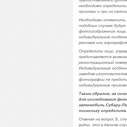
необходимо определить
признаки и при их нали
Необходимо отметить, 
подобных случаях будут
фотоизображение лица,
индивидуальные особен
реклама или аэрография
Определить лицо, упра
представляется возможн
регистрационный номер
Индивидуальные особен
заводом-изготовителем
фотографии не предста
индивидуальные призна
Таким образом, на осн
для исследования фот
автомобиль Субару-Ле
поскольку определить
Отвечая на вопрос Б, сп
видно, что в данном слу