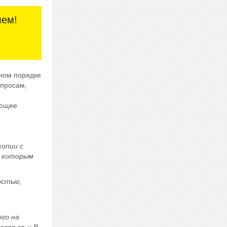
лем!
оном порядке
опросам,
й
ующее
копии с
, которым
остью,
го на
лял гр-н В